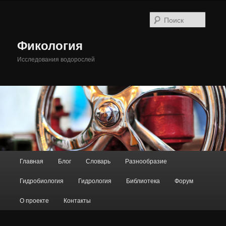
Перейти
к
Поиск
основному
содержимому
Фикология
Исследования водорослей
Главное
Главная
Блог
Словарь
Разнообразие
меню
Гидробиология
Гидрология
Библиотека
Форум
О проекте
Контакты