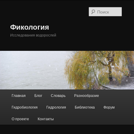
Перейти
Перейти
к
к
Поиск
основному
дополнительному
содержимому
содержимому
Фикология
Исследования водорослей
Главное
Главная
Блог
Словарь
Разнообразие
меню
Гидробиология
Гидрология
Библиотека
Форум
О проекте
Контакты