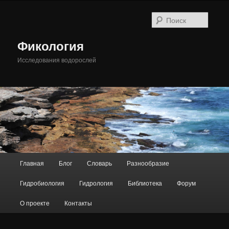
Перейти
к
Поиск
основному
содержимому
Фикология
Исследования водорослей
Главное
Главная
Блог
Словарь
Разнообразие
меню
Гидробиология
Гидрология
Библиотека
Форум
О проекте
Контакты